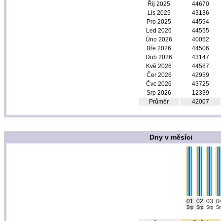
Říj 2025
44670
Lis 2025
43136
Pro 2025
44594
Led 2026
44555
Úno 2026
40052
Bře 2026
44506
Dub 2026
43147
Kvě 2026
44587
Čer 2026
42959
Čvc 2026
43725
Srp 2026
12339
Průměr
42007
Dny v měsíci
01
02
03
0
Srp
Srp
Srp
Sr