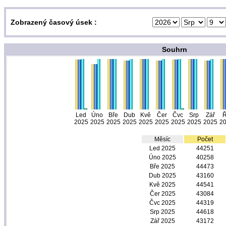
Zobrazený časový úsek :
Souhrn
Led
Úno
Bře
Dub
Kvě
Čer
Čvc
Srp
Zář
Ř
2025
2025
2025
2025
2025
2025
2025
2025
2025
2
Měsíc
Počet
Led 2025
44251
Úno 2025
40258
Bře 2025
44473
Dub 2025
43160
Kvě 2025
44541
Čer 2025
43084
Čvc 2025
44319
Srp 2025
44618
Zář 2025
43172