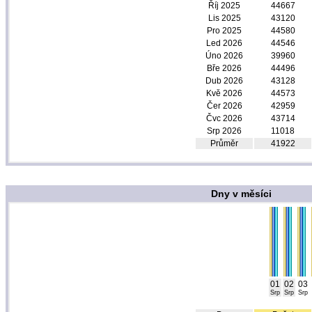
Říj 2025
44667
Lis 2025
43120
Pro 2025
44580
Led 2026
44546
Úno 2026
39960
Bře 2026
44496
Dub 2026
43128
Kvě 2026
44573
Čer 2026
42959
Čvc 2026
43714
Srp 2026
11018
Průměr
41922
Dny v měsíci
01
02
03
Srp
Srp
Srp