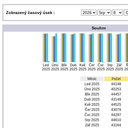
Zobrazený časový úsek :
Souhrn
Led
Úno
Bře
Dub
Kvě
Čer
Čvc
Srp
Zář
Ř
2025
2025
2025
2025
2025
2025
2025
2025
2025
2
Měsíc
Počet
Led 2025
44148
Úno 2025
40253
Bře 2025
44457
Dub 2025
43149
Kvě 2025
44525
Čer 2025
43079
Čvc 2025
44297
Srp 2025
44610
Zář 2025
43164