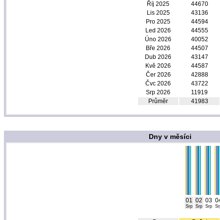
Říj 2025
44670
Lis 2025
43136
Pro 2025
44594
Led 2026
44555
Úno 2026
40052
Bře 2026
44507
Dub 2026
43147
Kvě 2026
44587
Čer 2026
42888
Čvc 2026
43722
Srp 2026
11919
Průměr
41983
Dny v měsíci
01
02
03
0
Srp
Srp
Srp
Sr