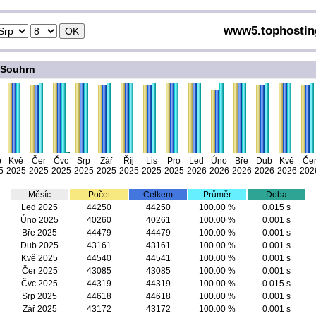
www5.tophosting
Souhrn
b
Kvě
Čer
Čvc
Srp
Zář
Říj
Lis
Pro
Led
Úno
Bře
Dub
Kvě
Če
5
2025
2025
2025
2025
2025
2025
2025
2025
2026
2026
2026
2026
2026
202
Měsíc
Počet
Celkem
Průměr
Doba
Led 2025
44250
44250
100.00 %
0.015 s
Úno 2025
40260
40261
100.00 %
0.001 s
Bře 2025
44479
44479
100.00 %
0.001 s
Dub 2025
43161
43161
100.00 %
0.001 s
Kvě 2025
44540
44541
100.00 %
0.001 s
Čer 2025
43085
43085
100.00 %
0.001 s
Čvc 2025
44319
44319
100.00 %
0.015 s
Srp 2025
44618
44618
100.00 %
0.001 s
Zář 2025
43172
43172
100.00 %
0.001 s