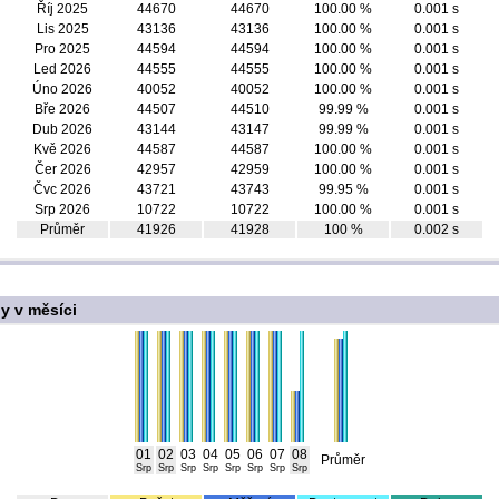
Říj 2025
44670
44670
100.00 %
0.001 s
Lis 2025
43136
43136
100.00 %
0.001 s
Pro 2025
44594
44594
100.00 %
0.001 s
Led 2026
44555
44555
100.00 %
0.001 s
Úno 2026
40052
40052
100.00 %
0.001 s
Bře 2026
44507
44510
99.99 %
0.001 s
Dub 2026
43144
43147
99.99 %
0.001 s
Kvě 2026
44587
44587
100.00 %
0.001 s
Čer 2026
42957
42959
100.00 %
0.001 s
Čvc 2026
43721
43743
99.95 %
0.001 s
Srp 2026
10722
10722
100.00 %
0.001 s
Průměr
41926
41928
100 %
0.002 s
y v měsíci
01
02
03
04
05
06
07
08
Průměr
Srp
Srp
Srp
Srp
Srp
Srp
Srp
Srp