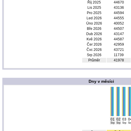
Říj 2025
44670
Lis 2025
43136
Pro 2025
44594
Led 2026
44555
Úno 2026
40052
Bře 2026
44507
Dub 2026
43147
Kvě 2026
44587
Čer 2026
42959
Čvc 2026
43721
Srp 2026
11739
Průměr
41978
Dny v měsíci
01
02
03
0
Srp
Srp
Srp
Sr