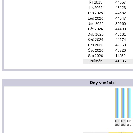
Říj 2025
44667
Lis 2025
43123
Pro 2025
44582
Led 2026
44547
Úno 2026
39960
Bře 2026
44498
Dub 2026
43131
Kvě 2026
44574
Čer 2026
42958
Čvc 2026
43726
Srp 2026
11259
Průměr
41936
Dny v měsíci
01
02
03
Srp
Srp
Srp