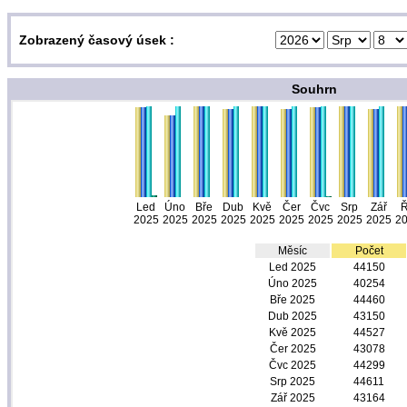
Zobrazený časový úsek :
Souhrn
Led
Úno
Bře
Dub
Kvě
Čer
Čvc
Srp
Zář
Ř
2025
2025
2025
2025
2025
2025
2025
2025
2025
2
Měsíc
Počet
Led 2025
44150
Úno 2025
40254
Bře 2025
44460
Dub 2025
43150
Kvě 2025
44527
Čer 2025
43078
Čvc 2025
44299
Srp 2025
44611
Zář 2025
43164