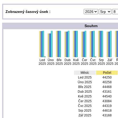
Zobrazený časový úsek :
Souhrn
Led
Úno
Bře
Dub
Kvě
Čer
Čvc
Srp
Zář
Ř
2025
2025
2025
2025
2025
2025
2025
2025
2025
2
Měsíc
Počet
Led 2025
44250
Úno 2025
40258
Bře 2025
44468
Dub 2025
43161
Kvě 2025
44540
Čer 2025
43084
Čvc 2025
44319
Srp 2025
44618
Zář 2025
43168