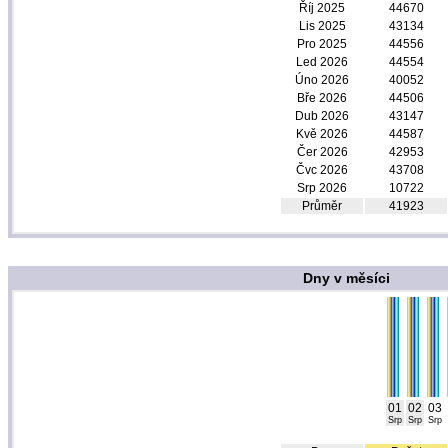
Říj 2025
44670
Lis 2025
43134
Pro 2025
44556
Led 2026
44554
Úno 2026
40052
Bře 2026
44506
Dub 2026
43147
Kvě 2026
44587
Čer 2026
42953
Čvc 2026
43708
Srp 2026
10722
Průměr
41923
Dny v měsíci
01
02
03
Srp
Srp
Srp